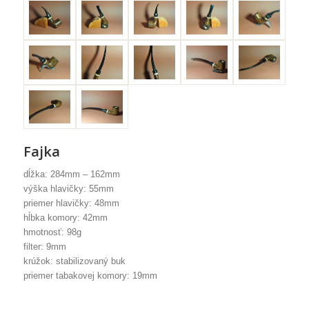
Fajka
dĺžka: 284mm – 162mm
výška hlavičky: 55mm
priemer hlavičky: 48mm
hĺbka komory: 42mm
hmotnosť: 98g
filter: 9mm
krúžok: stabilizovaný buk
priemer tabakovej komory: 19mm