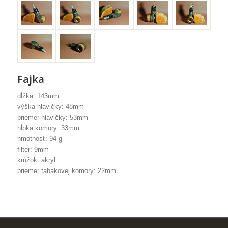
Fajka
dĺžka: 143mm
výška hlavičky: 48mm
priemer hlavičky: 53mm
hĺbka komory: 33mm
hmotnosť: 94 g
filter: 9mm
krúžok: akryl
priemer tabakovej komory: 22mm