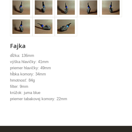
Fajka
dĺžka: 136mm
výška hlavičky: 41mm
priemer hlavičky: 49mm
hĺbka komory: 34mm
hmotnosť: 84g
filter: 9mm
krúžok: juma blue
priemer tabakovej komory: 22mm