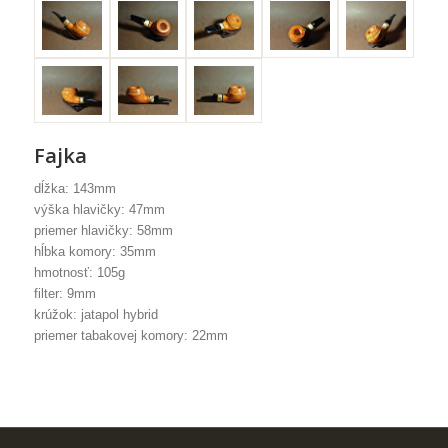
Fajka
dĺžka: 143mm
výška hlavičky: 47mm
priemer hlavičky: 58mm
hĺbka komory: 35mm
hmotnosť: 105g
filter: 9mm
krúžok: jatapol hybrid
priemer tabakovej komory: 22mm