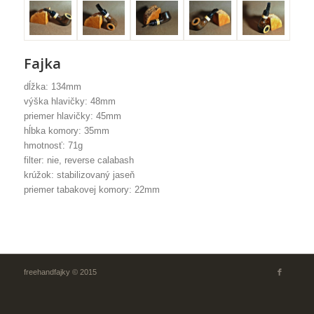
Fajka
dĺžka: 134mm
výška hlavičky: 48mm
priemer hlavičky: 45mm
hĺbka komory: 35mm
hmotnosť: 71g
filter: nie, reverse calabash
krúžok: stabilizovaný jaseň
priemer tabakovej komory: 22mm
freehandfajky © 2015