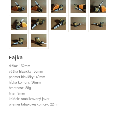
Fajka
dĺžka: 152mm
výška hlavičky: 56mm
priemer hlavičky: 49mm
hĺbka komory: 36mm
hmotnosť: 88g
filter: 9mm
krúžok: stabilizovaný javor
priemer tabakovej komory: 22mm