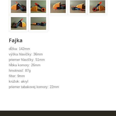
Fajka
dĺžka: 142mm
výška hlavičky: 36mm
priemer hlavičky: 51mm
hĺbka komory: 26mm
hmotnosť: 87g
filter: 9mm
krúžok: akryl
priemer tabakovej komory: 22mm