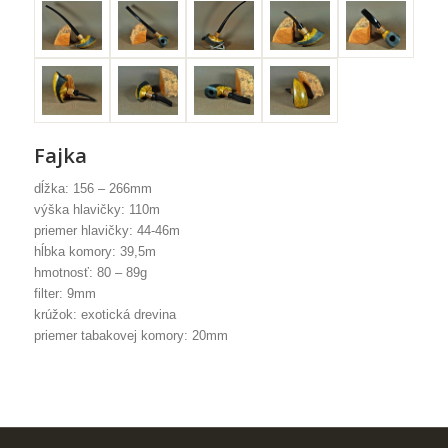
Fajka
dĺžka: 156 – 266mm
výška hlavičky: 110m
priemer hlavičky: 44-46m
hĺbka komory: 39,5m
hmotnosť: 80 – 89g
filter: 9mm
krúžok: exotická drevina
priemer tabakovej komory: 20mm