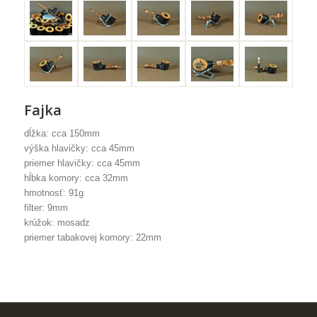
Fajka
dĺžka: cca 150mm
výška hlavičky: cca 45mm
priemer hlavičky: cca 45mm
hĺbka komory: cca 32mm
hmotnosť: 91g
filter: 9mm
krúžok: mosadz
priemer tabakovej komory: 22mm