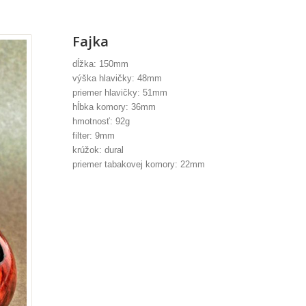
Fajka
dĺžka: 150mm
výška hlavičky: 48mm
priemer hlavičky: 51mm
hĺbka komory: 36mm
hmotnosť: 92g
filter: 9mm
krúžok: dural
priemer tabakovej komory: 22mm