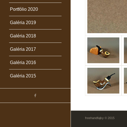
Portfólio 2020
2016014 reverse
calabash
Galéria 2019
Galéria 2018
Galéria 2017
Galéria 2016
Galéria 2015
freehandfajky © 2015