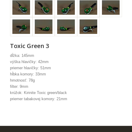
Toxic Green 3
dĺžka: 145mm
výška hlavičky: 42mm
priemer hlavičky: 51mm
hĺbka komory: 33mm
hmotnosť: 78g
filter: 9mm
krúžok: Kirinite Toxic green/black
priemer tabakovej komory: 21mm